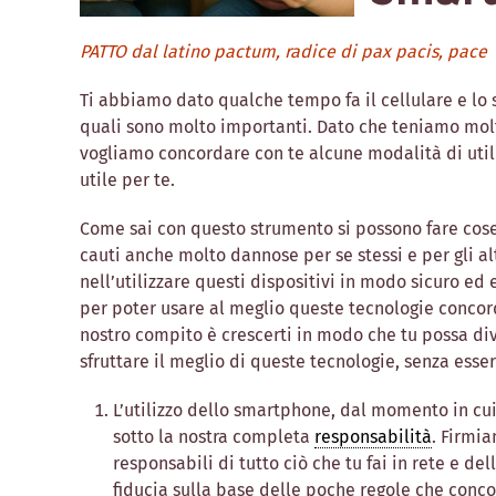
PATTO dal latino pactum, radice di pax pacis, pace
Ti abbiamo dato qualche tempo fa il cellulare e lo 
quali sono molto importanti. Dato che teniamo molt
vogliamo concordare con te alcune modalità di uti
utile per te.
Come sai con questo strumento si possono fare cose m
cauti anche molto dannose per se stessi e per gli altr
nell’utilizzare questi dispositivi in modo sicuro ed
per poter usare al meglio queste tecnologie concor
nostro compito è crescerti in modo che tu possa di
sfruttare il meglio di queste tecnologie, senza ess
L’utilizzo dello smartphone, dal momento in cui 
sotto la nostra completa
responsabilità
. Firmia
responsabili di tutto ciò che tu fai in rete e d
fiducia sulla base delle poche regole che con