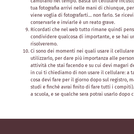
cambiano nel tempo. Basta un cellulare incustod
tua fotografia arrivi nelle mani di chiunque, per
viene voglia di fotografarti… non farlo. Se rice
conservarle e inviarle è un reato grave.
Ricordati che nel web tutto rimane quindi pen
condividere qualcosa di importante, e se hai un
risolveremo.
Ci sono dei momenti nei quali usare il cellulare 
utilizzarlo, per dare più importanza alle pers
attività che stai facendo e su cui devi magari 
in cui ti chiediamo di non usare il cellulare: a 
cosa devi fare per il giorno dopo sul registro, m
studi e finchè avrai finito di fare tutti i compi
a scuola, e se qualche sera potrai usarlo dopo 