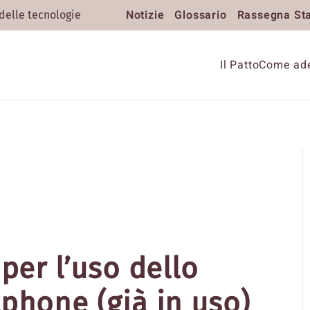
Notizie
Glossario
Rassegna St
 delle tecnologie
Il Patto
Come ade
 per l’uso dello
phone (già in uso)