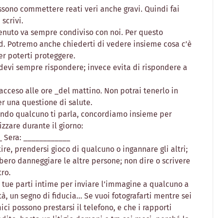
ssono commettere reati veri anche gravi. Quindi fai
scrivi.
ntenuto va sempre condiviso con noi. Per questo
. Potremo anche chiederti di vedere insieme cosa c’è
per poterti proteggere.
devi sempre rispondere; invece evita di rispondere a
acceso alle ore _del mattino. Non potrai tenerlo in
r una questione di salute.
uando qualcuno ti parla, concordiamo insieme per
izzare durante il giorno:
_ Sera: ____________
ire, prendersi gioco di qualcuno o ingannare gli altri;
ero danneggiare le altre persone; non dire o scrivere
tro.
e tue parti intime per inviare l’immagine a qualcuno a
à, un segno di fiducia… Se vuoi fotografarti mentre sei
ici possono prestarsi il telefono, e che i rapporti