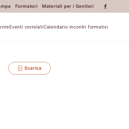
ampa
Formatori
Materiali per i Genitori
rire
Eventi correlati
Calendario incontri formativi
Scarica