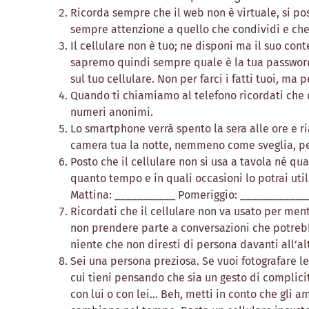
Ricorda sempre che il web non è virtuale, si po
sempre attenzione a quello che condividi e che 
Il cellulare non è tuo; ne disponi ma il suo co
sapremo quindi sempre quale è la tua password
sul tuo cellulare. Non per farci i fatti tuoi, ma 
Quando ti chiamiamo al telefono ricordati che 
numeri anonimi.
Lo smartphone verrà spento la sera alle ore e ri
camera tua la notte, nemmeno come sveglia, pe
Posto che il cellulare non si usa a tavola né q
quanto tempo e in quali occasioni lo potrai util
Mattina: ___________ Pomeriggio: ____________
Ricordati che il cellulare non va usato per ment
non prendere parte a conversazioni che potrebb
niente che non diresti di persona davanti all’al
Sei una persona preziosa. Se vuoi fotografare l
cui tieni pensando che sia un gesto di complicit
con lui o con lei… Beh, metti in conto che gli am