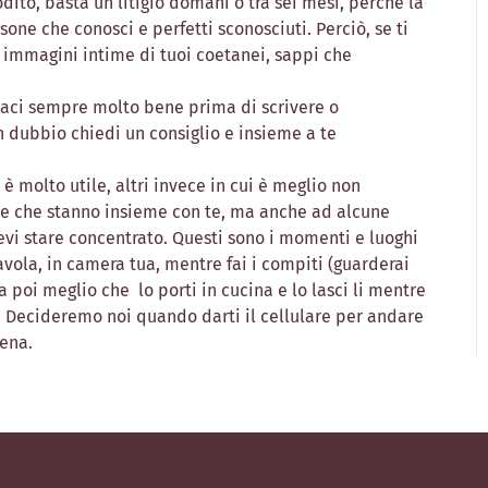
ito, basta un litigio domani o tra sei mesi, perché la
sone che conosci e perfetti sconosciuti. Perciò, se ti
vi immagini intime di tuoi coetanei, sappi che
saci sempre molto bene prima di scrivere o
 dubbio chiedi un consiglio e insieme a te
è molto utile, altri invece in cui è meglio non
one che stanno insieme con te, ma anche ad alcune
devi stare concentrato. Questi sono i momenti e luoghi
tavola, in camera tua, mentre fai i compiti (guarderai
a poi meglio che lo porti in cucina e lo lasci li mentre
ti). Decideremo noi quando darti il cellulare per andare
cena.