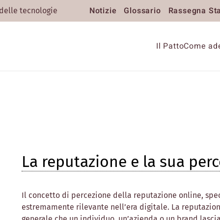
Notizie
Glossario
Rassegna St
 delle tecnologie
Il Patto
Come ade
La reputazione e la sua per
Il concetto di percezione della reputazione online, sp
estremamente rilevante nell’era digitale. La reputazio
generale che un individuo, un’azienda o un brand lascia 