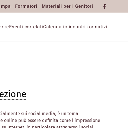
ampa
Formatori
Materiali per i Genitori
rire
Eventi correlati
Calendario incontri formativi
cezione
ecialmente sui social media, è un tema
ne online può essere definita come l’impressione
su Internet, in particolare attraverso i social